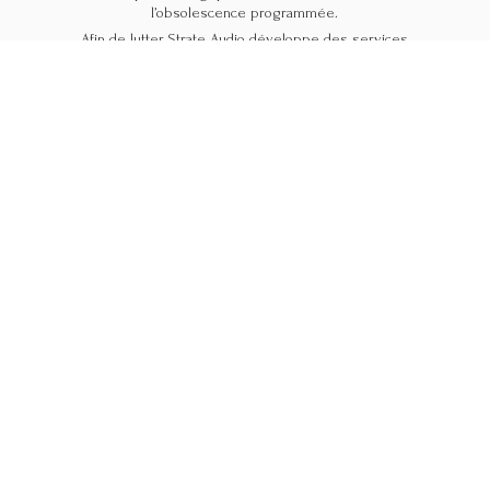
l’obsolescence programmée.
Afin de lutter Strate Audio développe des services
et des produits uniques. Avec l’éco-conception
et les technologies modernes nous proposons
de réhabiliter, de transformer, de moderniser,
de customiser tous les é
quipements multimédia.