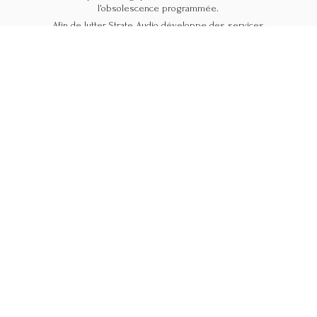
l’obsolescence programmée.
Afin de lutter Strate Audio développe des services
et des produits uniques. Avec l’éco-conception
et les technologies modernes nous proposons
de réhabiliter, de transformer, de moderniser,
de customiser tous les é
quipements multimédia.